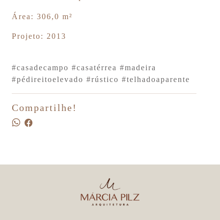
Área: 306,0 m²
Projeto: 2013
#casadecampo
#casatérrea
#madeira
#pédireitoelevado
#rústico
#telhadoaparente
Compartilhe!